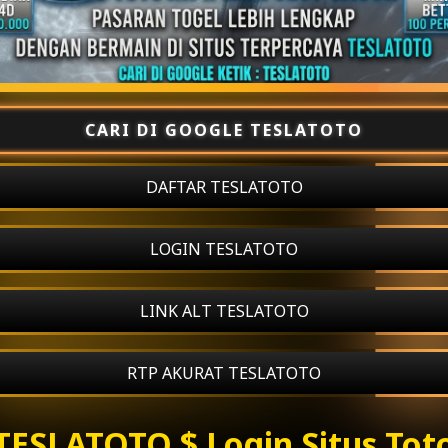
CARI DI GOOGLE TESLATOTO
DAFTAR TESLATOTO
LOGIN TESLATOTO
LINK ALT TESLATOTO
RTP AKURAT TESLATOTO
TESLATOTO $ Login Situs Tot